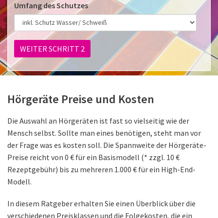
Umfang des Schutzes
Hörgeräte mit Akkus
Hörgeräte Probetragen Versicherung
Hörgeräte mit Bluetooth
Hörgeräte – Made for iPhone (MFi)
Hörgeräte Preise und Kosten
Die Auswahl an Hörgeräten ist fast so vielseitig wie der
Mensch selbst. Sollte man eines benötigen, steht man vor
der Frage was es kosten soll. Die Spannweite der Hörgeräte-
Preise reicht von 0 € für ein Basismodell (* zzgl. 10 €
Rezeptgebühr) bis zu mehreren 1.000 € für ein High-End-
Modell.
In diesem Ratgeber erhalten Sie einen Überblick über die
verschiedenen Preisklassen und die Folgekosten, die ein