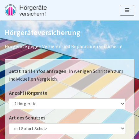
Zum
Inhalt
springen
Hörgeräteversicherung
Hörgeräte gegen Verlieren und Reparaturen versichern!
Vergleich 2024
Schwerhörigkeit
Stiftung Warentest
Jetzt Tarif-Infos anfragen!
In wenigen Schritten zum
Technik, Bauformen & Hersteller
ALTEOS
individuellen Vergleich.
Preise
AXA
Anzahl Hörgeräte
Beste Hörgeräte
Wertgarantie
Reparatur
Ergo
Art des Schutzes
Zuzahlung Krankenkasse
Allianz
Hörgeräte Finanzierung
Zurich